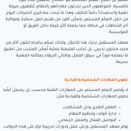
للتميّز، بل أصبح التعلم المستمر هو السلاح الحقيقي لبناء ميزة
تنافسية. الموظفون الذين يُحدثون مهاراتهم بانتظام، يُظهرون مرونة
ذهنية واستعداداً دائماً للتكيّف، وهذا ما تبحث عنه كبرى الشركات اليوم.
من خلال التعلّم المستمر، يتمكّن الفرد من تقديم حلول مبتكرة، ومواكبة
آخر الاتجاهات في مجاله، مما يجعله أكثر قيمة داخل الفريق أو
المؤسسة.
معهد المستقبل يدرك هذا التحوّل، ولذلك صمّم برامجه لتكون أكثر من
مجرد محتوى تدريبي، بل تجارب تعليمية عملية تُمكّن المتدرب من تطبيق
ما يتعلمه فوراً في سوق العمل، وبالتالي الارتقاء بمكانته المهنية
بسرعة.
تطوير المهارات الشخصية والقيادية:
لا يقتصر التعلم المستمر على المهارات التقنية فحسب، بل يشمل أيضًا
تطوير المهارات الشخصية والقيادية مثل:
التفكير النقدي وحل المشكلات.
إدارة الوقت وتنظيم المهام.
التواصل الفعال والعمل الجماعي.
يوفر معهد المستقبل ورش عمل ودورات تدريبية تركز على هذه الجوانب،