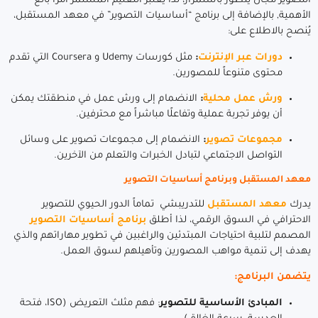
التصوير مجال يتطور باستمرار، لذا يُعتبر التعليم المستمر أمراً بالغ
الأهمية, بالإضافة إلى برنامج “أساسيات التصوير” في معهد المستقبل،
يُنصح بالاطلاع على:
دورات عبر الإنترنت
:
مثل كورسات
Udemy و Coursera
التي تقدم
محتوى متنوعاً للمصورين.
ورش عمل محلية
:
الانضمام إلى ورش عمل في منطقتك يمكن
أن يوفر تجربة عملية وتفاعلًا مباشراً مع محترفين.
مجموعات تصوير
:
الانضمام إلى مجموعات تصوير على وسائل
التواصل الاجتماعي لتبادل الخبرات والتعلم من الآخرين.
معهد المستقبل وبرنامج أساسيات التصوير
يدرك
معهد المستقبل
للتدريبشي تماماً الدور الحيوي للتصوير
الاحترافي في السوق الرقمي، لذا أطلق
برنامج أساسيات التصوير
المصمم لتلبية احتياجات المبتدئين والراغبين في تطوير مهاراتهم والذي
يهدف إلى تنمية مواهب المصورين وتأهيلهم لسوق العمل.
يتضمن البرنامج:
المبادئ الأساسية للتصوير
: فهم مثلث التعريض (ISO، فتحة