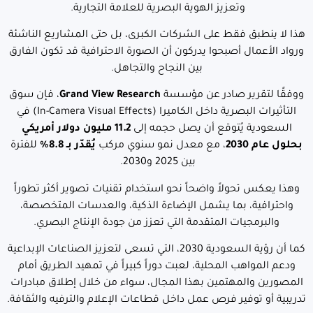
وتعزيز الهوية البصرية للعلامة التجارية.
هذا لا ينطبق فقط على الشركات الكبرى، بل حتى المشاريع الناشئة
ورواد الأعمال أصبحوا يدركون أن الصورة الاحترافية قد تكون الفارق
بين النجاح والتجاهل.
ووفقًا لتقرير صادر عن مؤسسة
Grand View Research
، فإن سوق
التأثيرات البصرية داخل الكاميرا (In-Camera Visual Effects) في
السعودية يُتوقع أن يصل حجمه إلى
11.2 مليون دولار أمريكي
بحلول عام 2030
، مع معدل نمو سنوي مركب
يُقدّر بـ 8.8%
للفترة
بين 2025 و2030.
وهذا يعكس تحولاً واضحاً نحو استخدام تقنيات تصوير أكثر تطوراً
واحترافية، بما يشمل الإضاءة الذكية، والعدسات المتخصصة،
والبرمجيات المتقدمة التي تعزز من جودة الإنتاج البصري.
كما أن رؤية السعودية 2030، التي تسعى لتعزيز الصناعات الإبداعية
ودعم المواهب المحلية، لعبت دوراً كبيراً في تمهيد الطريق أمام
المصورين والمهتمين بهذا المجال، سواء من خلال إطلاق مبادرات
تدريبية أو توفير فرص عمل داخل قطاعات الإعلام والترفيه والثقافة.