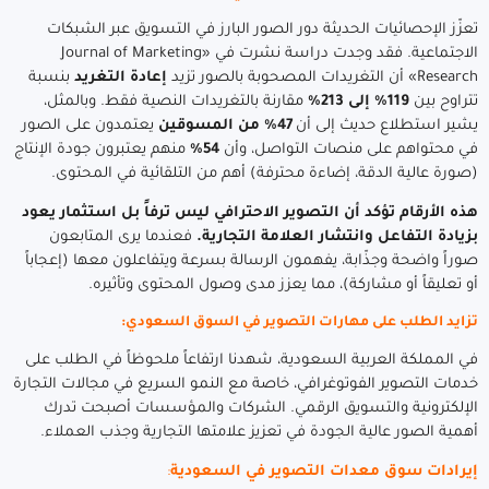
تعزّز الإحصائيات الحديثة دور الصور البارز في التسويق عبر الشبكات
الاجتماعية. فقد وجدت دراسة نشرت في «Journal of Marketing
Research» أن التغريدات المصحوبة بالصور تزيد
إعادة التغريد
بنسبة
تتراوح بين
119% إلى 213%
مقارنة بالتغريدات النصية فقط. وبالمثل،
يشير استطلاع حديث إلى أن
47% من المسوقين
يعتمدون على الصور
في محتواهم على منصات التواصل، وأن
54%
منهم يعتبرون جودة الإنتاج
(صورة عالية الدقة، إضاءة محترفة) أهم من التلقائية في المحتوى.
هذه الأرقام تؤكد أن التصوير الاحترافي ليس ترفاً بل استثمار يعود
بزيادة التفاعل وانتشار العلامة التجارية.
فعندما يرى المتابعون
صوراً واضحة وجذّابة، يفهمون الرسالة بسرعة ويتفاعلون معها (إعجاباً
أو تعليقاً أو مشاركة)، مما يعزز مدى وصول المحتوى وتأثيره.
تزايد الطلب على مهارات التصوير في السوق السعودي:
في المملكة العربية السعودية، شهدنا ارتفاعاً ملحوظاً في الطلب على
خدمات التصوير الفوتوغرافي، خاصة مع النمو السريع في مجالات التجارة
الإلكترونية والتسويق الرقمي. الشركات والمؤسسات أصبحت تدرك
أهمية الصور عالية الجودة في تعزيز علامتها التجارية وجذب العملاء.
إيرادات سوق معدات التصوير في السعودية
: