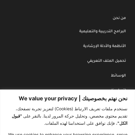
من نحن
البرامج التدريبية والتعليمية
الأنظمة والأدلة الإرشادية
تحميل الملف التعريفي
الوسائط
اتصل بنا
نحن نهتم بخصوصيتك | We value your privacy
سياسة الخصوصية
نستخدم ملفات تعريف الارتباط (Cookies) لتعزيز تجربة تصفحك،
تقديم محتوى مخصص، وتحليل حركة المرور لدينا. بالنقر على
"قبول
سجل تجاري : 4030243738
الكل"
، فإنك توافق على استخدامنا لهذه الملفات.
We use cookies to enhance your browsing experience, serve
هاتف : 966545500660+