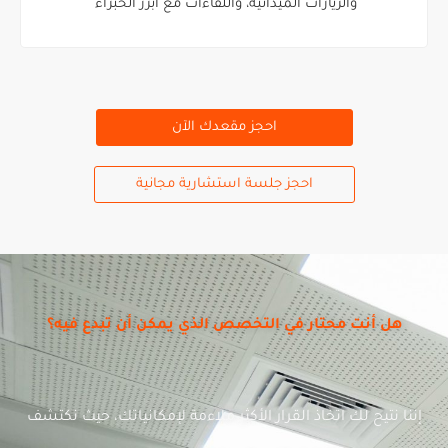
والزيارات الميدانية، واللقاءات مع أبرز الخبراء
احجز مقعدك الآن
احجز جلسة استشارية مجانية
هل أنت محتار في التخصص الذي يمكن أن تبدع فيه؟
إننا نتيح لك اتخاذ القرار الأكثر ملاءمة لإمكانياتك، حيث نكتشف