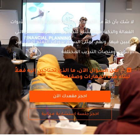
لا شك بأن كلاً من الخبرة، والاحترفية العالية، وامتلاك الأدوات
الفعالة والذكية هو المفتاح للحصول على فرصة العمل التي
ترغبين فيها. ونعم، يمتلئ السوق بدورات التعلم الذاتي عبر
الإنترنت، ومنصات التدريب المختلفة
لكن السؤال الآن، ما الذي تحتاجين إليه فعلاً
لبناء هذه المهارات وصقلها؟
احجز مقعدك الآن
احجز جلسة استشارية مجانية