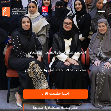
استعد لمستقبل التقنية المتسارع..
معنا نجاحك بجهد أقل وانتاجية أعلى
احجز مقعدك الآن
احجز جلسة استشارية مجانية