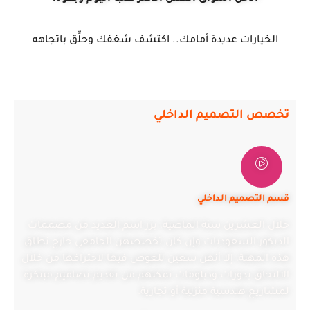
الخيارات عديدة أمامك.. اكتشف شغفك وحلِّق باتجاهه
تخصص التصميم الداخلي
قسم التصميم الداخلي
خلال العشرين سنة الماضية، برز اسم العديد من مصممات
الديكور السعوديات وإن كان تخصصهن الجامعي خارج نطاق
هذه المهنة، إلا أنهن سعين للغوص فيها لاحترافها من خلال
الالتحاق بدورات ودبلومات تمكنهم من تقديم تصاميم مبتكرة
لمشاريع هندسية منزلية أو تجارية.